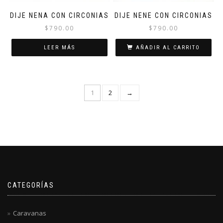
de
producto
DIJE NENA CON CIRCONIAS
DIJE NENE CON CIRCONIAS
$
790.00
$
790.00
LEER MÁS
AÑADIR AL CARRITO
1
2
→
CATEGORÍAS
Caravanas