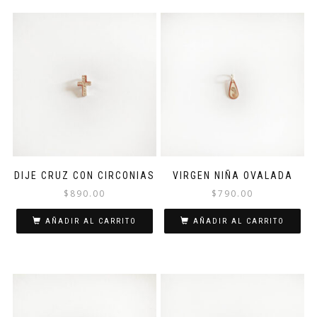
hasta
tiene
$1,740.
múltiples
variantes.
Las
opciones
se
pueden
elegir
en
la
página
de
DIJE CRUZ CON CIRCONIAS
VIRGEN NIÑA OVALADA
producto
$
890.00
$
790.00
AÑADIR AL CARRITO
AÑADIR AL CARRITO