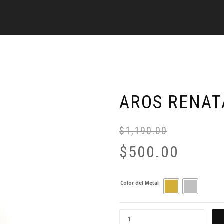
AROS RENAT
$
1,190.00
$
500.00
Color del Metal
Aros