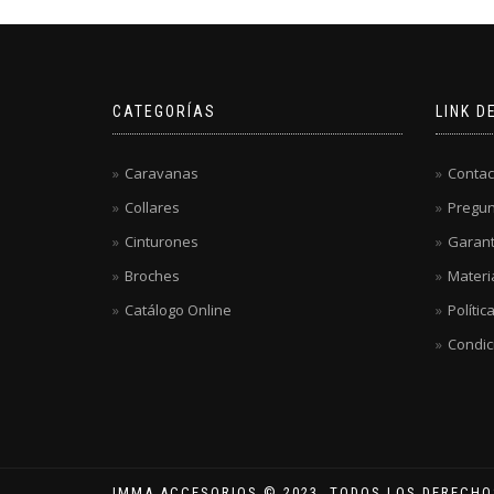
CATEGORÍAS
LINK D
Caravanas
Contac
Collares
Pregun
Cinturones
Garant
Broches
Materi
Catálogo Online
Polític
Condic
IMMA ACCESORIOS © 2023. TODOS LOS DERECH