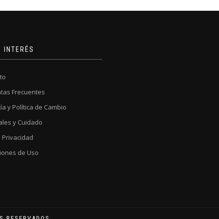
E INTERÉS
to
tas Frecuentes
ía y Política de Cambio
ales y Cuidado
a Privacidad
iones de Uso
OS RESERVADOS