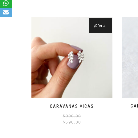
¡Oferta!
CA
CARAVANAS VICAS
El
El
$
990.00
precio
precio
$
590.00
original
actual
era:
es: