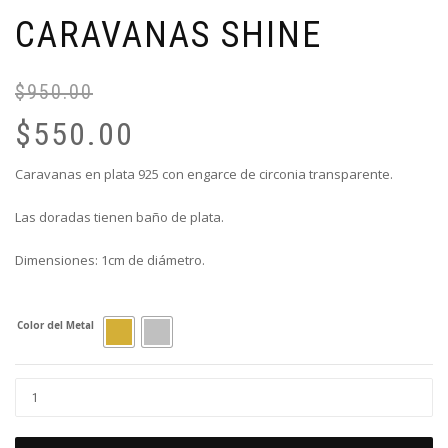
CARAVANAS SHINE
$
950.00
El
El
pr
pr
$
550.00
or
ac
er
es
Caravanas en plata 925 con engarce de circonia transparente.
$9
$5
Las doradas tienen baño de plata.
Dimensiones: 1cm de diámetro.
Color del Metal
Caravanas
Shine
cantidad