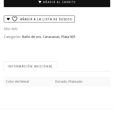
AÑADIR AL CARRITO
AÑADIR A LA LISTA DE DESEOS
SKU:
N/D
Categorías:
Baño de oro
,
Caravanas
,
Plata 925
INFORMACIÓN ADICIONAL
Color del Metal
Dorado, Plateado