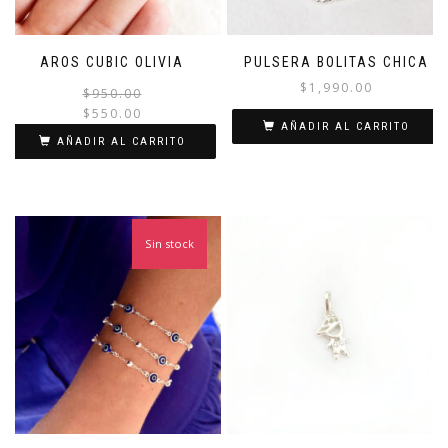
AROS CUBIC OLIVIA
PULSERA BOLITAS CHICA
$
1,990.00
El
El
$
950.00
precio
precio
$
550.00
AÑADIR AL CARRITO
original
actual
AÑADIR AL CARRITO
era:
es:
$950.00.
$550.00.
Sin stock