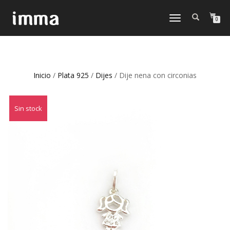
CAMBIAR
0
NAVEGACIÓN
Inicio
/
Plata 925
/
Dijes
/ Dije nena con circonias
Sin stock