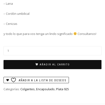
– Lana
– Cordón umbilical
– Cenizas
y todo lo que para vos tenga un lindo significado
Consultanos!
Dije
redondo
1,5cm
(encapsulado)
AÑADIR AL CARRITO
cantidad
AÑADIR A LA LISTA DE DESEOS
Categorías:
Colgantes
,
Encapsulado
,
Plata 925