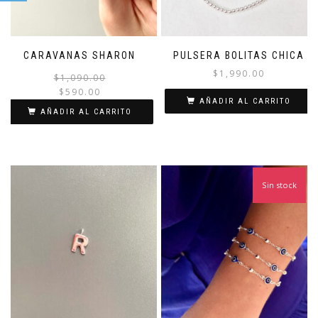
CARAVANAS SHARON
PULSERA BOLITAS CHICA
$
1,990.00
El
El
$
1,090.00
precio
precio
$
590.00
AÑADIR AL CARRITO
original
actual
AÑADIR AL CARRITO
era:
es:
$1,090.00.
$590.00.
Sin stock