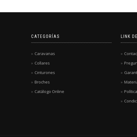
CATEGORÍAS
LINK D
Caravanas
Contac
Collares
Pregun
Cinturones
Garant
Broches
Materi
Catálogo Online
Polític
Condic