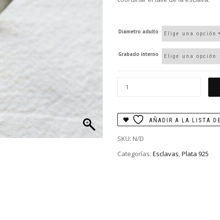
Diámetro adulto
Grabado interno
Esclava
cinta
texturada
5mm
AÑADIR A LA LISTA D
cantidad
SKU:
N/D
Categorías:
Esclavas
,
Plata 925