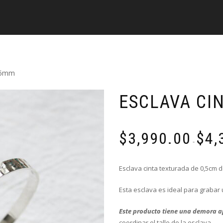
a 5mm
ESCLAVA CI
$
3,990.00
$
4,
-
Esclava cinta texturada de 0,5cm d
Esta esclava es ideal para grabar 
Este producto tiene una demora a
coordinar el talle de la esclava.