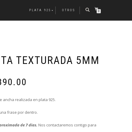
PLATA 925
OTROS
0
NTA TEXTURADA 5MM
Rango
390.00
de
precios:
desde
e ancha realizada en plata 925.
$3,990.00
hasta
una frase por dentro.
$4,390.00
proximada de 7 dias.
Nos contactaremos contigo para