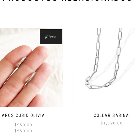
¡Oferta!
AROS CUBIC OLIVIA
COLLAR SABINA
$
1,590.00
El
El
$
950.00
precio
precio
$
550.00
Este