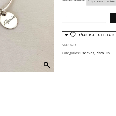
Grabado medalla
Esclava
con
dos
medallas
AÑADIR A LA LISTA D
cantidad
SKU:
N/D
Categorías:
Esclavas
,
Plata 925