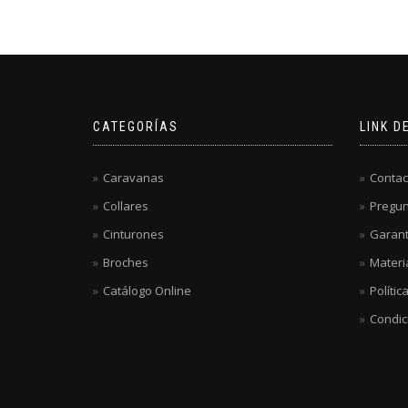
CATEGORÍAS
LINK D
Caravanas
Contac
Collares
Pregun
Cinturones
Garant
Broches
Materi
Catálogo Online
Polític
Condic