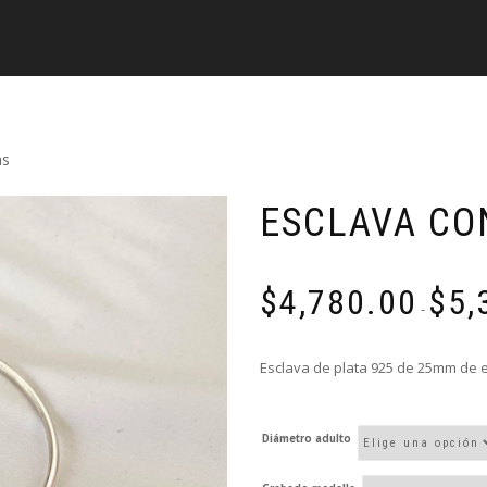
as
ESCLAVA CO
$
4,780.00
$
5,
-
Esclava de plata 925 de 25mm de 
Diámetro adulto