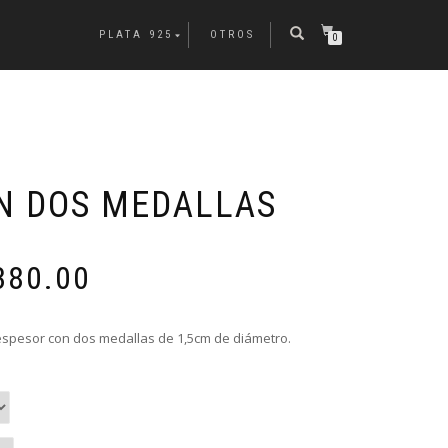
PLATA 925
OTROS
0
N DOS MEDALLAS
Rango
380.00
de
precios:
desde
espesor con dos medallas de 1,5cm de diámetro.
$4,780.00
hasta
$5,380.00