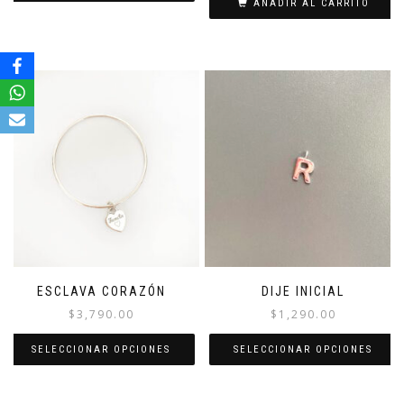
AÑADIR AL CARRITO
ESCLAVA CORAZÓN
DIJE INICIAL
$
3,790.00
$
1,290.00
SELECCIONAR OPCIONES
SELECCIONAR OPCIONES
Este
Este
producto
producto