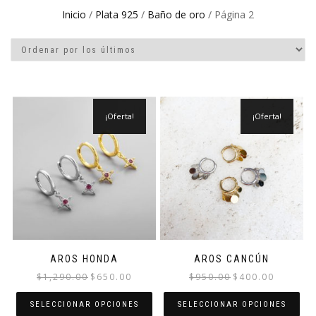
Inicio
/
Plata 925
/
Baño de oro
/ Página 2
¡Oferta!
¡Oferta!
AROS HONDA
AROS CANCÚN
El
El
El
El
$
1,290.00
$
650.00
$
950.00
$
400.00
precio
precio
precio
precio
original
actual
original
actual
SELECCIONAR OPCIONES
SELECCIONAR OPCIONES