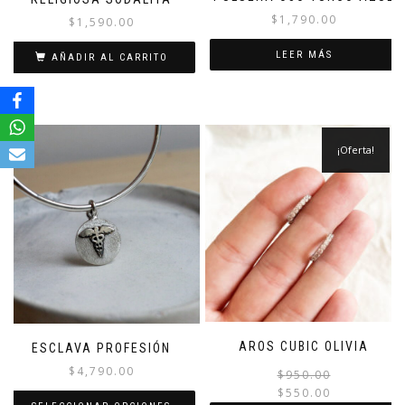
$
1,790.00
$
1,590.00
LEER MÁS
AÑADIR AL CARRITO
¡Oferta!
AROS CUBIC OLIVIA
ESCLAVA PROFESIÓN
$
4,790.00
$
950.00
$
550.00