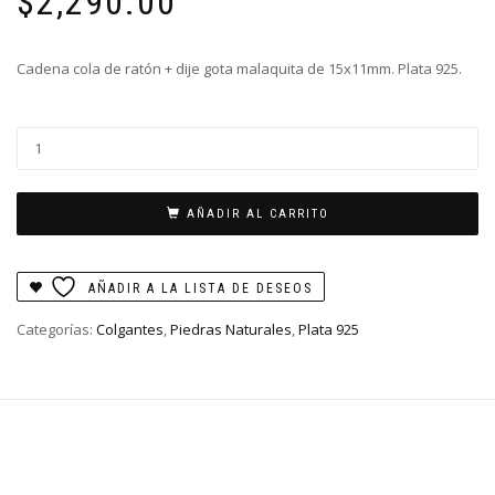
$
2,290.00
Cadena cola de ratón + dije gota malaquita de 15x11mm. Plata 925.
Colgante
Malaquita
cantidad
AÑADIR AL CARRITO
AÑADIR A LA LISTA DE DESEOS
Categorías:
Colgantes
,
Piedras Naturales
,
Plata 925