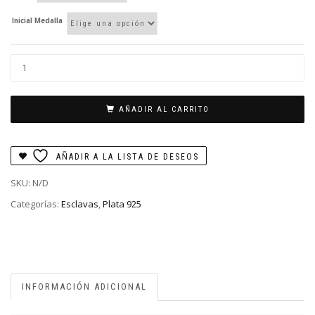
Inicial Medalla
Esclava
iniciales
(2
dijes)
AÑADIR AL CARRITO
cantidad
AÑADIR A LA LISTA DE DESEOS
SKU:
N/D
Categorías:
Esclavas
,
Plata 925
INFORMACIÓN ADICIONAL