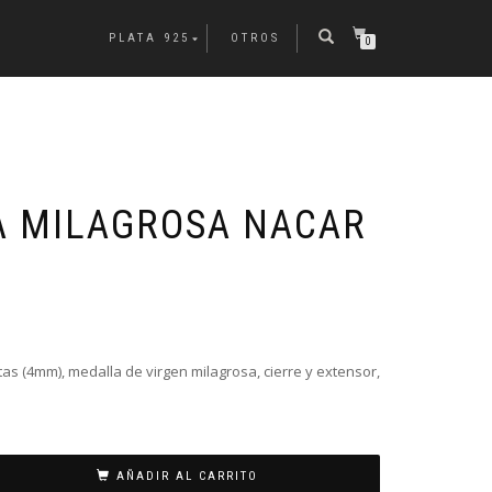
PLATA 925
OTROS
0
 MILAGROSA NACAR
tas (4mm), medalla de virgen milagrosa, cierre y extensor,
AÑADIR AL CARRITO