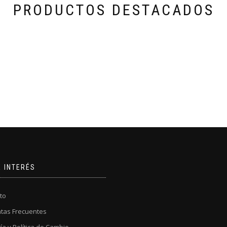
PRODUCTOS DESTACADOS
producto
E INTERÉS
to
tas Frecuentes