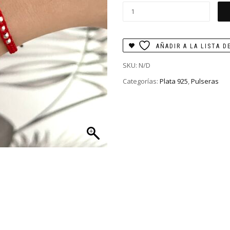
Pulsera
hilo
rojo
cantidad
AÑADIR A LA LISTA D
SKU:
N/D
Categorías:
Plata 925
,
Pulseras