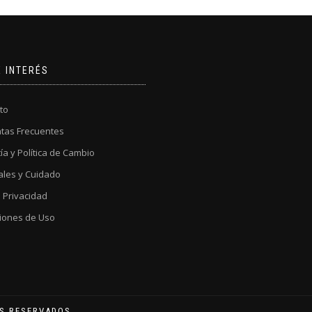
E INTERÉS
to
tas Frecuentes
ía y Política de Cambio
ales y Cuidado
a Privacidad
iones de Uso
OS RESERVADOS