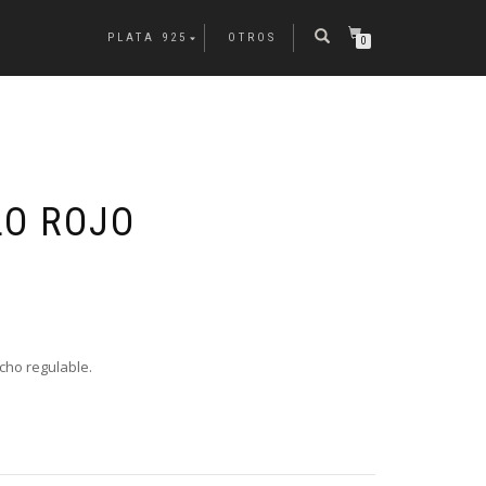
PLATA 925
OTROS
0
LO ROJO
ncho regulable.