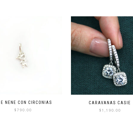
JE NENE CON CIRCONIAS
CARAVANAS CASIE
$
790.00
$
1,190.00