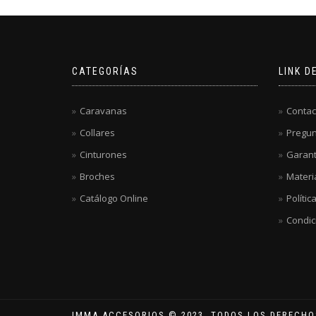
CATEGORÍAS
LINK D
Caravanas
Contac
Collares
Pregun
Cinturones
Garant
Broches
Materi
Catálogo Online
Polític
Condic
IMMA ACCESORIOS © 2023. TODOS LOS DERECH