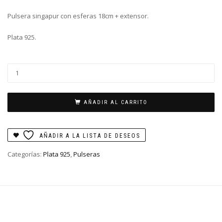
Pulsera singapur con esferas 18cm + extensor.
Plata 925.
Pulsera
Singapur
cantidad
AÑADIR AL CARRITO
AÑADIR A LA LISTA DE DESEOS
Categorías:
Plata 925
,
Pulseras