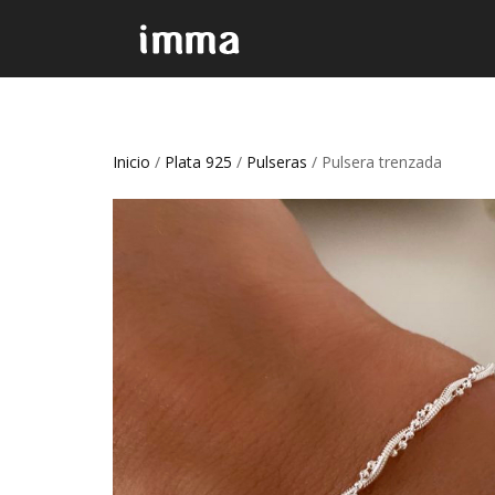
Inicio
/
Plata 925
/
Pulseras
/ Pulsera trenzada