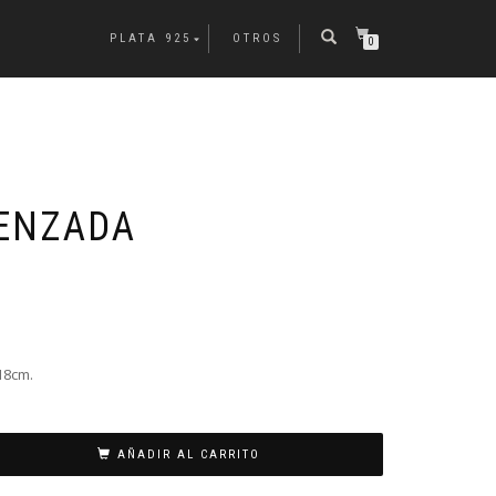
PLATA 925
OTROS
0
ENZADA
18cm.
AÑADIR AL CARRITO