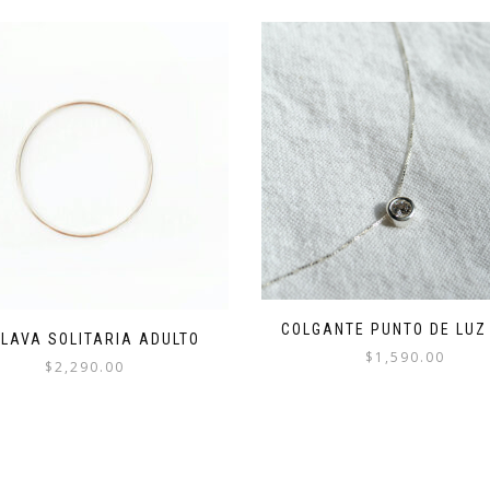
COLGANTE PUNTO DE LUZ
LAVA SOLITARIA ADULTO
$
1,590.00
$
2,290.00
Este
producto
tiene
múltiples
variantes.