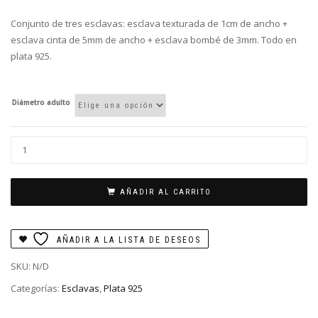
Conjunto de tres esclavas: esclava texturada de 1cm de ancho +
esclava cinta de 5mm de ancho + esclava bombé de 3mm. Todo en
plata 925.
Diámetro adulto
Triplete
esclavas
cantidad
AÑADIR AL CARRITO
AÑADIR A LA LISTA DE DESEOS
SKU:
N/D
Categorías:
Esclavas
,
Plata 925