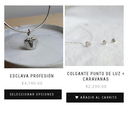
tiene
múltiples
variantes.
Las
opciones
se
pueden
elegir
en
la
página
de
producto
COLGANTE PUNTO DE LUZ +
ESCLAVA PROFESIÓN
CARAVANAS
$
4,790.00
$
2,290.00
SELECCIONAR OPCIONES
AÑADIR AL CARRITO
Este
producto
tiene
múltiples
variantes.