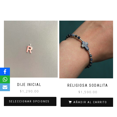
DIJE INICIAL
RELIGIOSA SODALITA
$
1,290.00
$
1,590.00
SELECCIONAR OPCIONES
AÑADIR AL CARRITO
Este
producto