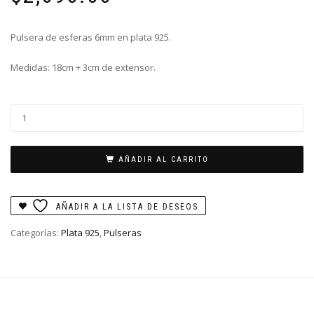
Pulsera de esferas 6mm en plata 925.
Medidas: 18cm + 3cm de extensor.
Pulsera
esferas
6mm
cantidad
AÑADIR AL CARRITO
AÑADIR A LA LISTA DE DESEOS
Categorías:
Plata 925
,
Pulseras